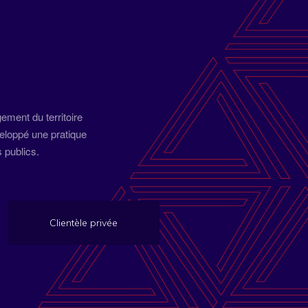
ent du territoire
veloppé une pratique
s publics.
Clientèle privée