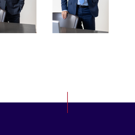
llandier@npe.notaires.fr
loic.guez@npe.notaires.fr