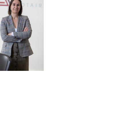
divine.larreguy@npe.notaires.fr