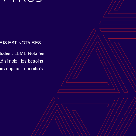
 PARIS EST NOTAIRES.
 études : LBMB Notaires
 simple : les besoins
eurs enjeux immobiliers