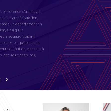
transmission de leur activité, enj
technicité. Outre la maîtrise des su
it l’émerence d’un nouvel
NOGENT PARIS EST NOTAIRES élab
e du marché francilien,
personnalisée conciliant ses object
loppé un département en
l’opération, le tout en partenariat
on, ainsi qu’un
experts-comptables impliqués dans
leurs sociaux, traitant
ence, les compétences, la
pour seul but de proposer à
ls, des solutions sûres,