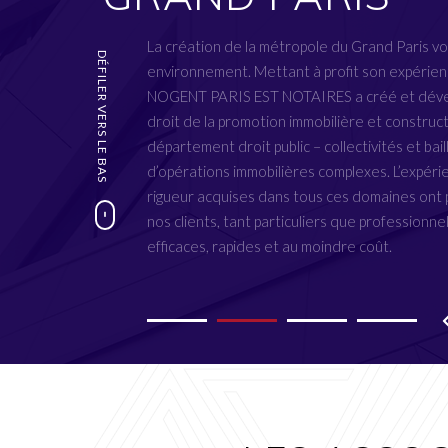
 à adopter une
La création de la métropole du Grand Paris vo
ment d’actes
DÉFILER VERS LE BAS
environnement. Mettant à profit son expérienc
ociés est ainsi
NOGENT PARIS EST NOTAIRES a créé et déve
 d’apporter le
droit de la promotion immobilière et constructi
département droit public – collectivités et bail
d’opérations immobilières complexes. L’expéri
rigueur acquises dans tous ces domaines ont 
nos clients, tant particuliers que professionne
efficaces, rapides et au moindre coût.
1
2
3
4