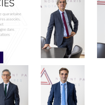
IÉS
e quarantaine
ires associés,
 et
agne dans
rations
xavier.calmet@npe.notaires.fr
lu